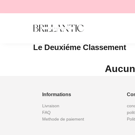
Le Deuxiéme Classement
Aucun 
Informations
Con
Livraison
cond
FAQ
poli
Methode de paiement
Poli