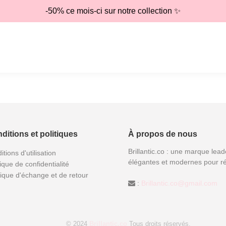
-50% ce mois-ci sur notre collection ✨
ditions et politiques
À propos de nous
Brillantic.co : une marque lead
itions d'utilisation
élégantes et modernes pour ré
tique de confidentialité
tique d'échange et de retour
:
Brillantic.co@gmail.com
© 2024
Brillantic.co
Tous droits réservés.